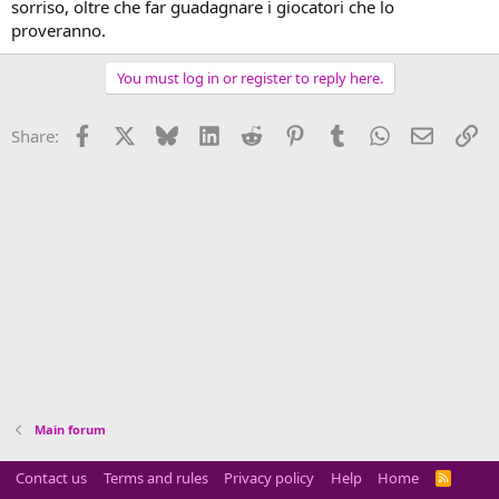
sorriso, oltre che far guadagnare i giocatori che lo
proveranno.
You must log in or register to reply here.
Facebook
X
Bluesky
LinkedIn
Reddit
Pinterest
Tumblr
WhatsApp
Email
Li
Share:
Main forum
Contact us
Terms and rules
Privacy policy
Help
Home
R
S