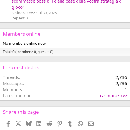
scommesse possibili è alla base della vostra strategia di
gioco'
casinocaz.xyz
Jul 30, 2026
Replies: 0
Members online
No members online now.
Total: 0 (members: 0, guests: 0)
Forum statistics
Threads
2,736
Messages
2,736
Members
1
Latest member
casinocaz.xyz
Share this page
Facebook
X
Bluesky
LinkedIn
Reddit
Pinterest
Tumblr
WhatsApp
Email