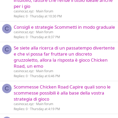
intuitivo, fattore che rende il titolo ideale anche
per i gio
casinocaz.xyz
Main forum
Replies
0
Thursday at 10:30 PM
Consigli e strategie Scommetti in modo graduale
C
casinocaz.xyz
Main forum
Replies
0
Thursday at 8:37 PM
Se siete alla ricerca di un passatempo divertente
C
e che vi possa far fruttare un discreto
gruzzoletto, allora la risposta è gioco Chicken
Road, un emo
casinocaz.xyz
Main forum
Replies
0
Thursday at 6:46 PM
Scommesse Chicken Road Capire quali sono le
C
scommesse possibili è alla base della vostra
strategia di gioco
casinocaz.xyz
Main forum
Replies
0
Thursday at 4:19 PM